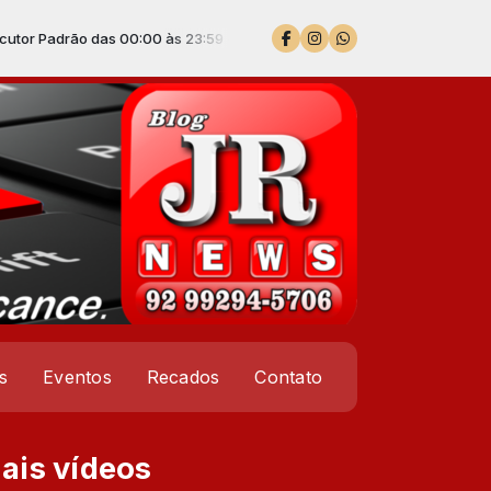
 das 00:00 às 23:59 -
Tocando agora: Travessos_Vou Te Procurar
s
Eventos
Recados
Contato
ais vídeos