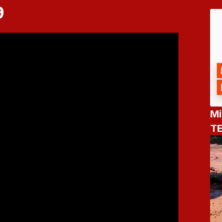
9
Mi
TE