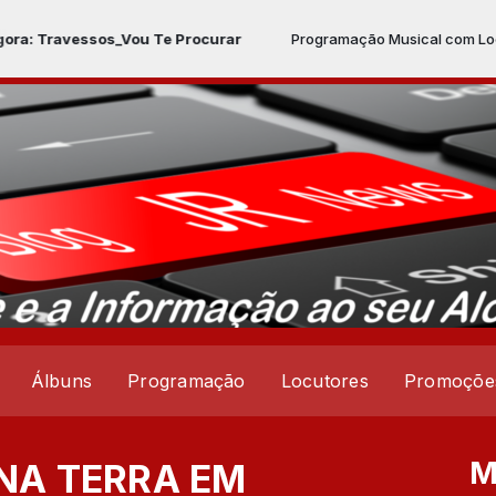
sos_Vou Te Procurar
Programação Musical com Locutor Padrão
Álbuns
Programação
Locutores
Promoçõe
M
NA TERRA EM