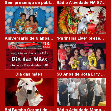
Sem presença de público e respeitando protocolos de segurança, bumbás apresentam Live Parintins 2021
Rádio Atividade FM 87,9 Manaus
Aniversário de 6 anos do Vinicius
'Parintins Live' presenteia torcedores com espetáculo solidário de Caprichoso e Garantido
Dia das mães.
50 Anos de Jota Erry Rodrigues
Boi Bumba Garantido conquista 32º Título para a baixa do São José
Rádio Atividade Manaus recebe Troféu Líder Comunitário