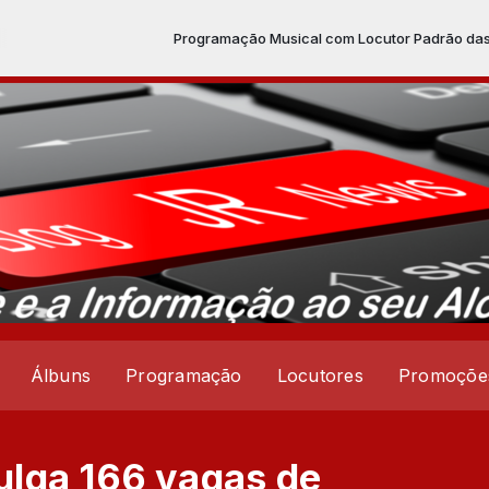
Programação Musical com Locutor Padrão das 00:00 às 23:
Álbuns
Programação
Locutores
Promoçõe
ulga 166 vagas de