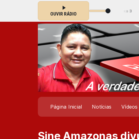
Padrão das 00:00 às 23:59 -
Tocando agora: Faixa 3
OUVIR RÁDIO
Página Inicial
Notícias
Vídeos
Sine Amazonas div