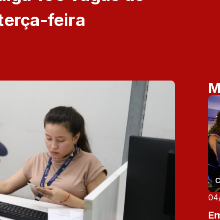
terça-feira
M
C
04
Em