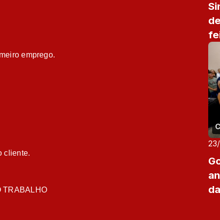
Si
de
fe
imeiro emprego.
C
23
 cliente.
Go
an
da
O TRABALHO
Am