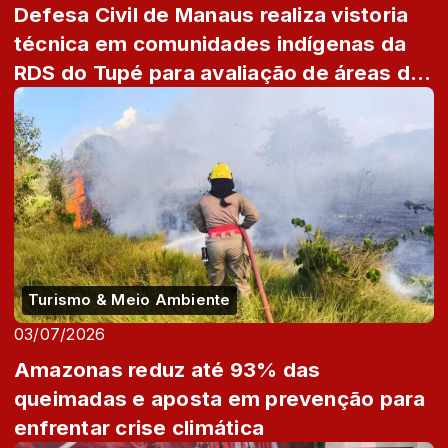
Defesa Civil de Manaus realiza vistoria
técnica em comunidades indígenas da
RDS do Tupé para avaliação de áreas de
risco
Turismo & Meio Ambiente
03/07/2026
Amazonas reduz até 93% das
queimadas e aposta em prevenção para
enfrentar crise climática