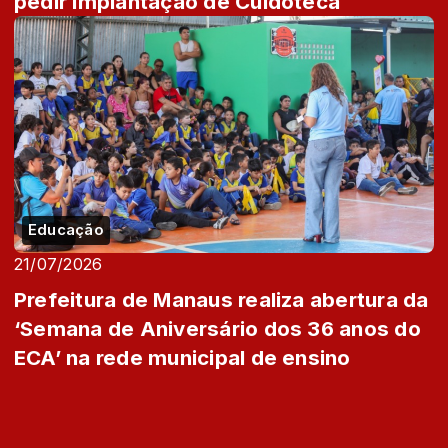
pedir implantação de Cuidoteca
Educação
21/07/2026
Prefeitura de Manaus realiza abertura da
‘Semana de Aniversário dos 36 anos do
ECA’ na rede municipal de ensino