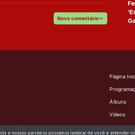
Fe
‘E
Novo comentário
Ga
at
Página Inic
Programa
Álbuns
Vídeos
 nós e nossos parceiros possamos lembrar de você e entender co