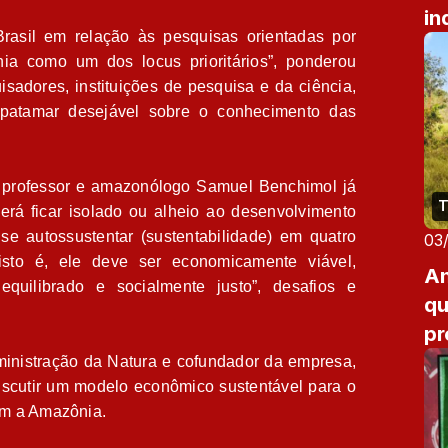
in
rasil em relação às pesquisas orientadas por
av
ia como um dos locus prioritários”, ponderou
sadores, instituições de pesquisa e da ciência,
 patamar desejável sobre o conhecimento das
 professor e amazonólogo Samuel Benchimol já
T
rá ficar isolado ou alheio ao desenvolvimento
 se autossustentar (sustentabilidade) em quatro
03
isto é, ele deve ser economicamente viável,
Am
equilibrado e socialmente justo”, desafios e
qu
pr
cl
inistração da Natura e cofundador da empresa,
scutir um modelo econômico sustentável para o
em a Amazônia.