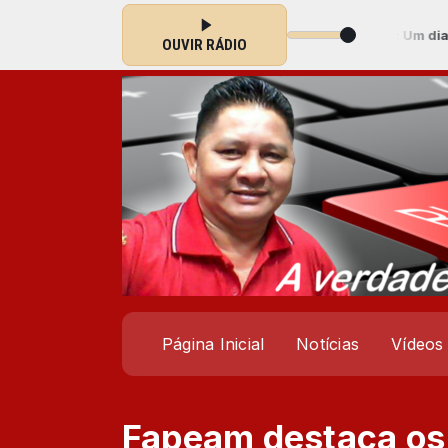
utor Padrão das 00:00 às 23:59 -
Tocando agora: Um dia um adeus
OUVIR RÁDIO
Página Inicial
Notícias
Vídeos
Fapeam destaca os 