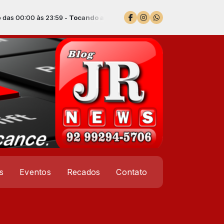
s 23:59 -
Tocando agora: Um dia um adeus
s
Eventos
Recados
Contato