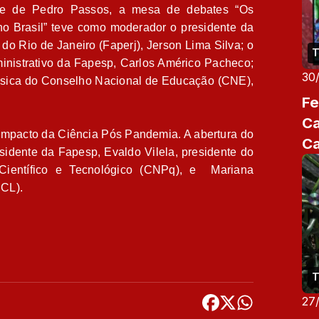
, e de Pedro Passos, a mesa de debates “Os
o Brasil” teve como moderador o presidente da
 Rio de Janeiro (Faperj), Jerson Lima Silva; o
T
inistrativo da Fapesp, Carlos Américo Pacheco;
30
sica do Conselho Nacional de Educação (CNE),
Fe
Ca
Impacto da Ciência Pós Pandemia. A abertura do
Ca
esidente da Fapesp, Evaldo Vilela, presidente do
co
ientífico e Tecnológico (CNPq), e
Mariana
UCL).
T
27