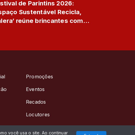
stival de Parintins 2026:
spaço Sustentável Recicla,
lera’ reúne brincantes com
ividades interativas e recicl...
ial
Promoções
ção
Eventos
Recados
Locutores
mo você usa o site. Ao continuar
Com a tecnologia