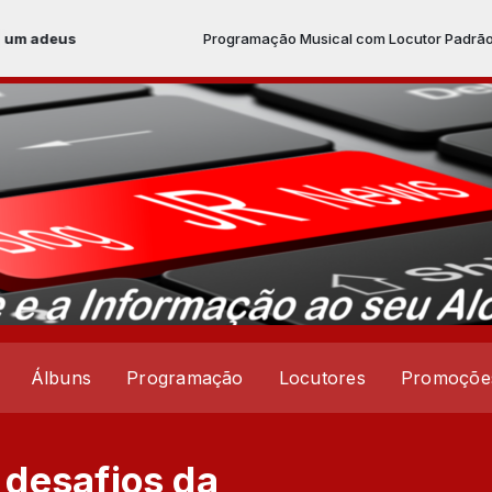
Programação Musical com Locutor Padrão das 00:00 à
Álbuns
Programação
Locutores
Promoçõe
desafios da