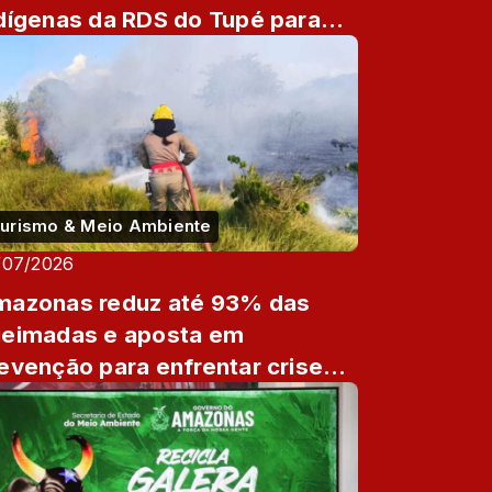
dígenas da RDS do Tupé para
aliação de áreas de risco
urismo & Meio Ambiente
/07/2026
azonas reduz até 93% das
eimadas e aposta em
evenção para enfrentar crise
imática