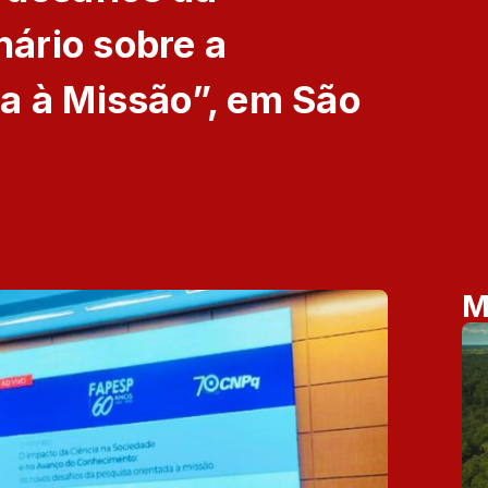
ário sobre a
a à Missão”, em São
M